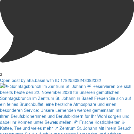
3
Open post by aha.basel with ID 17925309243392332