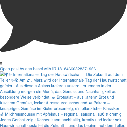
0
Open post by aha.basel with ID 18184660828371966