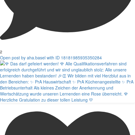
2
Open post by aha.basel with ID 18181985935350284