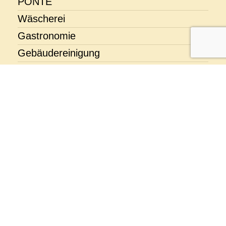
PONTE
Wäscherei
Gastronomie
Gebäudereinigung
Kontakt
AHA! Arche Hauswirtschaftliche
Ausbildungsstätte
Mit eigenem Betrieb in den Geschäftsfeldern
Gastronomie
,
Reinigung
und
Wäscherei
.
Friedensgasse 59
4056 Basel
Telefon 061 381 79 21