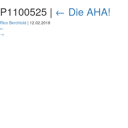
P1100525
|
←
Die AHA!
Rico Berchtold
|
12.02.2018
←
→